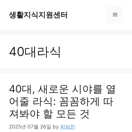
Skip
to
생활지식지원센터
Menu
content
40대라식
40대, 새로운 시야를 열
어줄 라식: 꼼꼼하게 따
져봐야 할 모든 것
2025년 07월 26일
by
지식인