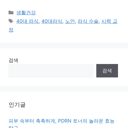
Categories
생활건강
Tags
40대 라식
,
40대라식
,
노안
,
라식 수술
,
시력 교
정
검색
검색
인기글
피부 속부터 촉촉하게, PDRN 토너의 놀라운 효능