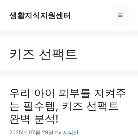
Skip
to
생활지식지원센터
Menu
content
키즈 선팩트
우리 아이 피부를 지켜주
는 필수템, 키즈 선팩트
완벽 분석!
2025년 07월 29일
by
지식인