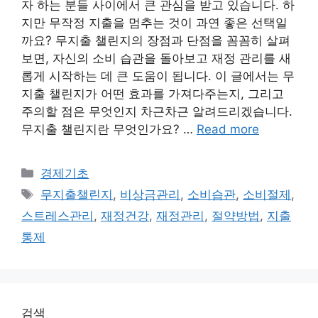
자 하는 분들 사이에서 큰 관심을 받고 있습니다. 하
지만 무작정 지출을 멈추는 것이 과연 좋은 선택일
까요? 무지출 챌린지의 장점과 단점을 꼼꼼히 살펴
보면, 자신의 소비 습관을 돌아보고 재정 관리를 새
롭게 시작하는 데 큰 도움이 됩니다. 이 글에서는 무
지출 챌린지가 어떤 효과를 가져다주는지, 그리고
주의할 점은 무엇인지 차근차근 알려드리겠습니다.
무지출 챌린지란 무엇인가요? …
Read more
Categories
경제기초
Tags
무지출챌린지
,
비상금관리
,
소비습관
,
소비절제
,
스트레스관리
,
재정건강
,
재정관리
,
절약방법
,
지출
통제
검색