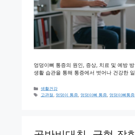
엉덩이뼈 통증의 원인, 증상, 치료 및 예방
생활 습관을 통해 통증에서 벗어나 건강한 
Categories
생활건강
Tags
고관절
,
엉덩이 통증
,
엉덩이뼈 통증
,
엉덩이뼈통증
골반비대칭, 균형 잡힌