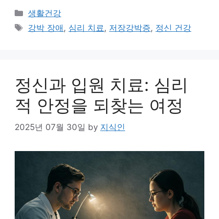
Categories
생활건강
Tags
강박 장애
,
심리 치료
,
저장강박증
,
정신 건강
정신과 입원 치료: 심리
적 안정을 되찾는 여정
2025년 07월 30일
by
지식인