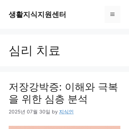
Skip
to
생활지식지원센터
Menu
content
심리 치료
저장강박증: 이해와 극복
을 위한 심층 분석
2025년 07월 30일
by
지식인