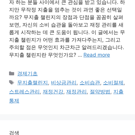
자 하는 분들 사이에서 큰 관심을 받고 있습니다. 하
지만 무작정 지출을 멈추는 것이 과연 좋은 선택일
까요? 무지출 챌린지의 장점과 단점을 꼼꼼히 살펴
보면, 자신의 소비 습관을 돌아보고 재정 관리를 새
롭게 시작하는 데 큰 도움이 됩니다. 이 글에서는 무
지출 챌린지가 어떤 효과를 가져다주는지, 그리고
주의할 점은 무엇인지 차근차근 알려드리겠습니다.
무지출 챌린지란 무엇인가요? …
Read more
Categories
경제기초
Tags
무지출챌린지
,
비상금관리
,
소비습관
,
소비절제
,
스트레스관리
,
재정건강
,
재정관리
,
절약방법
,
지출
통제
검색