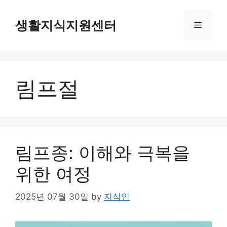
Skip
to
생활지식지원센터
Menu
content
림프절
림프종: 이해와 극복을
위한 여정
2025년 07월 30일
by
지식인