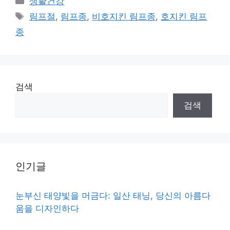
생활건강
Tags
림프절
,
림프종
,
비호지킨 림프종
,
호지킨 림프
종
검색
검색
인기글
눈부신 태양빛을 머금다: 일산 태닝, 당신의 아름다
움을 디자인하다