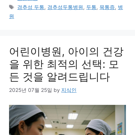
Tags
경추성 두통
,
경추성두통병원
,
두통
,
목통증
,
병
원
어린이병원, 아이의 건강
을 위한 최적의 선택: 모
든 것을 알려드립니다
2025년 07월 25일
by
지식인