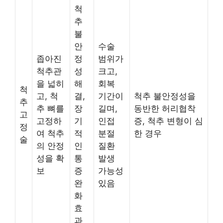
척
추
불
안
수술
좁아진
정
범위가
척추관
성
크고,
을 넓히
해
회복
척
고, 척
결,
기간이
척추 불안정성을
추
추 뼈를
장
길며,
동반한 허리협착
고
고정하
기
인접
증, 척추 변형이 심
정
여 척추
적
분절
한 경우
술
의 안정
인
질환
성을 확
통
발생
보
증
가능성
완
있음
화
효
과