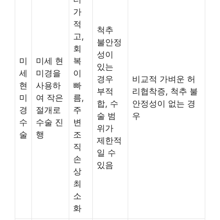
가
적
척추
고,
불안정
회
성이
미
미세 현
복
있는
세
미경을
이
경우
비교적 가벼운 허
현
사용하
빠
부적
리협착증, 척추 불
미
여 작은
름,
합, 수
안정성이 없는 경
경
절개로
주
술 범
우
수
수술 진
변
위가
술
행
조
제한적
직
일 수
손
있음
상
최
소
화