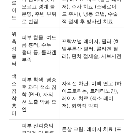
로
오르고 경계 불
저), 주사 치료 (스테로이
이
분명, 주변 부위
드 주사), 냉동 요법, 수술
드
로 번짐
적 절제 후 방사선 치료
위
피부 함몰, 여드
축
프락셔널 레이저, 필러 (히
름 흉터, 수두
성
알루론산 필러, 콜라겐 필
흉터 등, 콜라겐
흉
러), 펀치 절제술, 서브시전
부족
터
색
피부 착색, 염증
소
자외선 차단, 미백 연고 (하
후 과다 색소 침
침
이드로퀴논, 트레티노인),
착 (PIH), 자외
착
레이저 치료 (색소 레이
선 노출 악화 요
흉
저), 화학적 박피
인
터
피부 진피층의
튼살 크림, 레이저 치료 (프
콜라겐 및 탄력