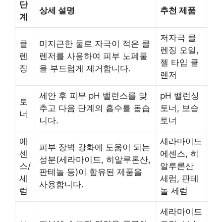
단
상세 설명
추천 제품
계
저자극 클
클
미지근한 물로 자극이 적은 클
렌징 오일,
렌
렌저를 사용하여 피부 노폐물
젤 타입 클
징
을 부드럽게 제거합니다.
렌저
세안 후 피부 pH 밸런스를 맞
pH 밸런싱
토
추고 다음 단계의 흡수를 돕습
토너, 보습
너
니다.
토너
에
세라마이드
피부 장벽 강화에 도움이 되는
센
에센스, 히
성분(세라마이드, 히알루론산,
스/
알루론산
판테놀 등)이 함유된 제품을
세
세럼, 판테
사용합니다.
럼
놀 세럼
세라마이드