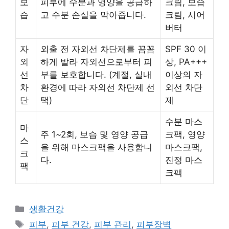
보
피부에 수분과 영양을 공급하
크림, 보습
습
고 수분 손실을 막아줍니다.
크림, 시어
버터
자
외출 전 자외선 차단제를 꼼꼼
SPF 30 이
외
하게 발라 자외선으로부터 피
상, PA+++
선
부를 보호합니다. (계절, 실내
이상의 자
차
환경에 따라 자외선 차단제 선
외선 차단
단
택)
제
수분 마스
마
주 1~2회, 보습 및 영양 공급
크팩, 영양
스
을 위해 마스크팩을 사용합니
마스크팩,
크
다.
진정 마스
팩
크팩
Categories
생활건강
Tags
피부
,
피부 건강
,
피부 관리
,
피부장벽