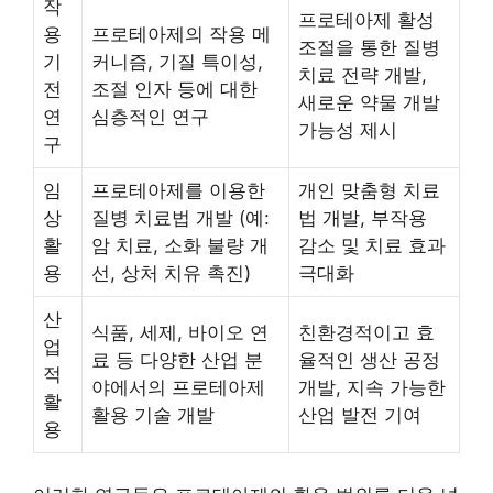
작
프로테아제 활성
용
프로테아제의 작용 메
조절을 통한 질병
기
커니즘, 기질 특이성,
치료 전략 개발,
전
조절 인자 등에 대한
새로운 약물 개발
연
심층적인 연구
가능성 제시
구
임
프로테아제를 이용한
개인 맞춤형 치료
상
질병 치료법 개발 (예:
법 개발, 부작용
활
암 치료, 소화 불량 개
감소 및 치료 효과
용
선, 상처 치유 촉진)
극대화
산
식품, 세제, 바이오 연
친환경적이고 효
업
료 등 다양한 산업 분
율적인 생산 공정
적
야에서의 프로테아제
개발, 지속 가능한
활
활용 기술 개발
산업 발전 기여
용