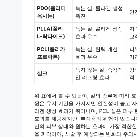
PDO(폴리디
녹는 실, 콜라겐 생성
안
옥사논)
촉진
PLLA(폴리-
녹는 실, 콜라겐 생성
지
L-락타이드)
효과 우수
교
PCL(폴리카
녹는 실, 탄력 개선
피
프로락톤)
효과 우수
기
녹지 않는 실, 즉각적
강
실크
인 리프팅 효과
적
위 표에서 볼 수 있듯이, 실의 종류에 따라 
짧은 유지 기간을 가지지만 안전성이 높고 자
라겐 생성 효과가 뛰어나며, PCL 실은 피부
효과를 제공하지만, 부작용의 위험이 있습니다
신의 피부 상태와 원하는 효과에 가장 적합한
을 파악하여, 시술 후 예상되는 변화와 주의사