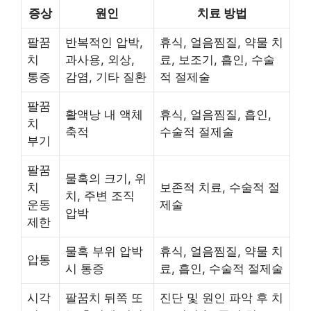
증상
원인
치료 방법
팔꿈
반복적인 압박,
휴식, 얼음찜질, 약물 치
치
과사용, 외상,
료, 보조기, 흡인, 수술
통증
감염, 기타 질환
적 절제술
팔꿈
활액낭 내 액체
휴식, 얼음찜질, 흡인,
치
축적
수술적 절제술
부기
팔꿈
물혹의 크기, 위
치
보존적 치료, 수술적 절
치, 주변 조직
운동
제술
압박
제한
물혹 부위 압박
휴식, 얼음찜질, 약물 치
압통
시 통증
료, 흡인, 수술적 절제술
시각
팔꿈치 뒤쪽 또
진단 및 원인 파악 후 치