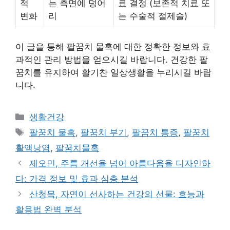
적
는 측면에 덩어
료 결정 (보존적 치료 또
변화
리
는 수술적 절제술)
이 글을 통해 팔꿈치 물혹에 대한 정확한 정보와 효
과적인 관리 방법을 얻으시길 바랍니다. 건강한 팔
꿈치를 유지하여 활기찬 일상생활을 누리시길 바랍
니다.
Categories
생활건강
Tags
팔꿈치 물혹
,
팔꿈치 부기
,
팔꿈치 통증
,
팔꿈치
활액낭염
,
팔꿈치물혹
제오민, 주름 개선을 넘어 아름다움을 디자인하
다: 가격 정보 및 효과 심층 분석
산청목, 자연이 선사하는 건강의 선물: 효능과
활용법 완벽 분석