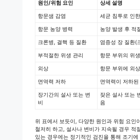
원인/위험 요인
상세 설명
항문샘 감염
세균 침투로 인한
항문 농양 병력
농양 발생 후 적
크론병, 결핵 등 질환
염증성 장 질환(
부적절한 위생 관리
항문 부위의 위생
외상
항문 부위에 외상
면역력 저하
면역력이 저하된 
장기간의 설사 또는 변
잦은 설사 또는 
비
음
위 표에서 보듯이, 다양한 원인과 위험 요인
철저히 하고, 설사나 변비가 지속될 경우 적
있는 경우에는 정기적인 검진을 통해 조기에