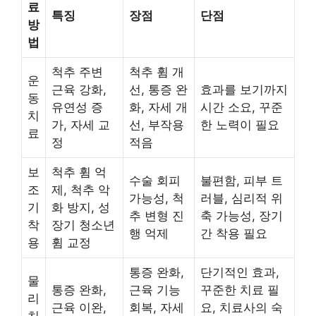
료
특징
장점
단점
방
법
척추 주변
척추 휨 개
운
근육 강화,
선, 통증 완
효과를 보기까지
동
유연성 증
화, 자세 개
시간 소요, 꾸준
치
가, 자세 교
선, 부작용
한 노력이 필요
료
정
적음
보
척추 휨 억
수술 회피
불편함, 피부 트
조
제, 척추 악
가능성, 척
러블, 심리적 위
기
화 방지, 성
추 변형 진
축 가능성, 장기
착
장기 청소년
행 억제
간 착용 필요
용
휨 교정
통증 완화,
단기적인 효과,
물
통증 완화,
근육 기능
꾸준한 치료 필
리
근육 이완,
회복, 자세
요, 치료사의 숙