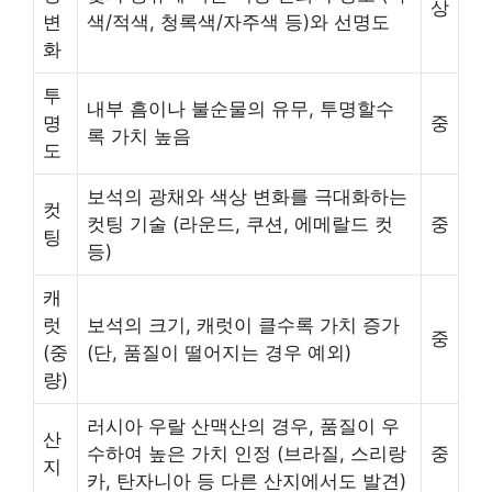
상
변
색/적색, 청록색/자주색 등)와 선명도
화
투
내부 흠이나 불순물의 유무, 투명할수
명
중
록 가치 높음
도
보석의 광채와 색상 변화를 극대화하는
컷
컷팅 기술 (라운드, 쿠션, 에메랄드 컷
중
팅
등)
캐
럿
보석의 크기, 캐럿이 클수록 가치 증가
중
(중
(단, 품질이 떨어지는 경우 예외)
량)
러시아 우랄 산맥산의 경우, 품질이 우
산
수하여 높은 가치 인정 (브라질, 스리랑
중
지
카, 탄자니아 등 다른 산지에서도 발견)