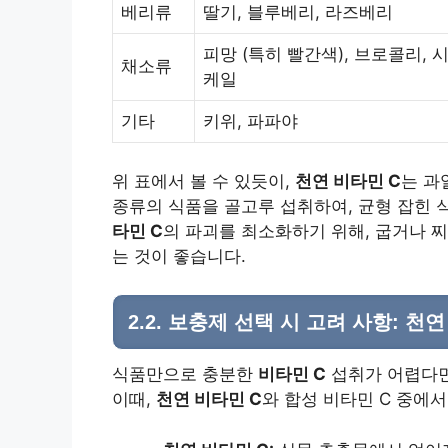
베리류
딸기, 블루베리, 라즈베리
피망 (특히 빨간색), 브로콜리, 
채소류
케일
기타
키위, 파파야
위 표에서 볼 수 있듯이,
천연 비타민 C
는 과
종류의 식품을 골고루 섭취하여, 균형 잡힌 
타민 C
의 파괴를 최소화하기 위해, 굽거나 
는 것이 좋습니다.
2.2. 보충제 선택 시 고려 사항: 천연
식품만으로 충분한
비타민 C
섭취가 어렵다면
이때,
천연 비타민 C
와 합성 비타민 C 중에