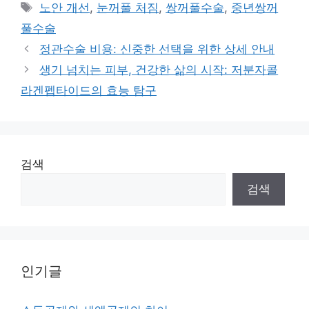
Tags
노안 개선
,
눈꺼풀 처짐
,
쌍꺼풀수술
,
중년쌍꺼
풀수술
정관수술 비용: 신중한 선택을 위한 상세 안내
생기 넘치는 피부, 건강한 삶의 시작: 저분자콜
라겐펩타이드의 효능 탐구
검색
검색
인기글