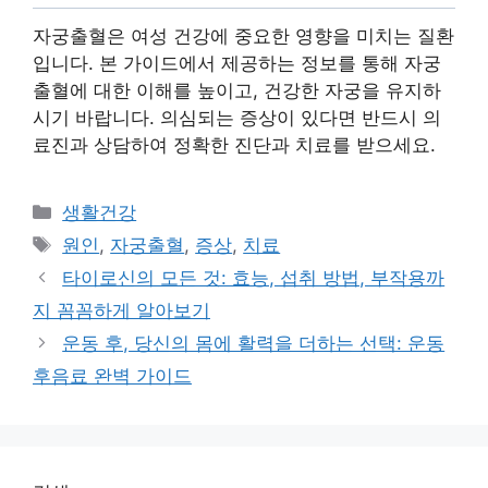
자궁출혈은 여성 건강에 중요한 영향을 미치는 질환
입니다. 본 가이드에서 제공하는 정보를 통해 자궁
출혈에 대한 이해를 높이고, 건강한 자궁을 유지하
시기 바랍니다. 의심되는 증상이 있다면 반드시 의
료진과 상담하여 정확한 진단과 치료를 받으세요.
Categories
생활건강
Tags
원인
,
자궁출혈
,
증상
,
치료
타이로신의 모든 것: 효능, 섭취 방법, 부작용까
지 꼼꼼하게 알아보기
운동 후, 당신의 몸에 활력을 더하는 선택: 운동
후음료 완벽 가이드