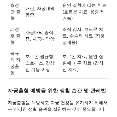
월경
원인 질환에 따른 치료
배란, 자궁내막
간 출
(호르몬 치료, 용종 제
용종
혈
거술)
폐경
조직 검사, 호르몬 치
자궁내막 증식
후 출
료, 수술적 치료 (자궁
증, 자궁내막암
혈
절제술)
불규
호르몬 불균형,
호르몬 치료, 원인 질
칙 자
스트레스, 갑상
환에 따른 치료 (갑상
궁출
선 기능 이상
선 치료)
혈
자궁출혈 예방을 위한 생활 습관 및 관리법
자궁출혈을 예방하고 자궁 건강을 유지하기 위해서
는 건강한 생활 습관을 실천하는 것이 중요합니다.