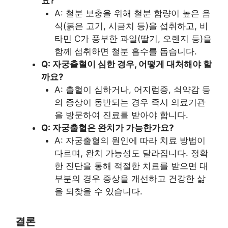
요?
A: 철분 보충을 위해 철분 함량이 높은 음
식(붉은 고기, 시금치 등)을 섭취하고, 비
타민 C가 풍부한 과일(딸기, 오렌지 등)을
함께 섭취하면 철분 흡수를 돕습니다.
Q: 자궁출혈이 심한 경우, 어떻게 대처해야 할
까요?
A: 출혈이 심하거나, 어지럼증, 쇠약감 등
의 증상이 동반되는 경우 즉시 의료기관
을 방문하여 진료를 받아야 합니다.
Q: 자궁출혈은 완치가 가능한가요?
A: 자궁출혈의 원인에 따라 치료 방법이
다르며, 완치 가능성도 달라집니다. 정확
한 진단을 통해 적절한 치료를 받으면 대
부분의 경우 증상을 개선하고 건강한 삶
을 되찾을 수 있습니다.
결론