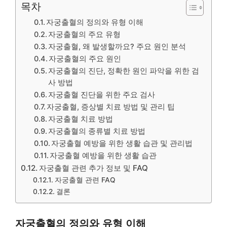
목차
자궁출혈의 정의와 유형 이해
자궁출혈의 주요 유형
자궁출혈, 왜 발생할까요? 주요 원인 분석
자궁출혈의 주요 원인
자궁출혈의 진단, 정확한 원인 파악을 위한 검
사 방법
자궁출혈 진단을 위한 주요 검사
자궁출혈, 증상별 치료 방법 및 관리 팁
자궁출혈 치료 방법
자궁출혈의 종류별 치료 방법
자궁출혈 예방을 위한 생활 습관 및 관리법
자궁출혈 예방을 위한 생활 습관
자궁출혈 관련 추가 정보 및 FAQ
자궁출혈 관련 FAQ
결론
자궁출혈의 정의와 유형 이해