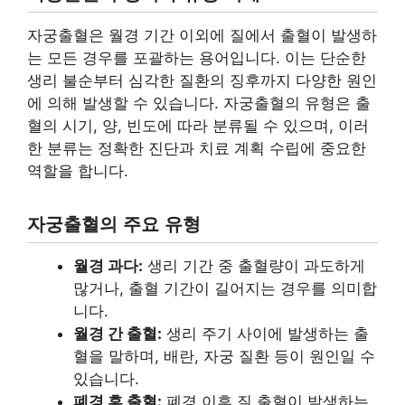
자궁출혈은 월경 기간 이외에 질에서 출혈이 발생하
는 모든 경우를 포괄하는 용어입니다. 이는 단순한
생리 불순부터 심각한 질환의 징후까지 다양한 원인
에 의해 발생할 수 있습니다. 자궁출혈의 유형은 출
혈의 시기, 양, 빈도에 따라 분류될 수 있으며, 이러
한 분류는 정확한 진단과 치료 계획 수립에 중요한
역할을 합니다.
자궁출혈의 주요 유형
월경 과다:
생리 기간 중 출혈량이 과도하게
많거나, 출혈 기간이 길어지는 경우를 의미합
니다.
월경 간 출혈:
생리 주기 사이에 발생하는 출
혈을 말하며, 배란, 자궁 질환 등이 원인일 수
있습니다.
폐경 후 출혈:
폐경 이후 질 출혈이 발생하는