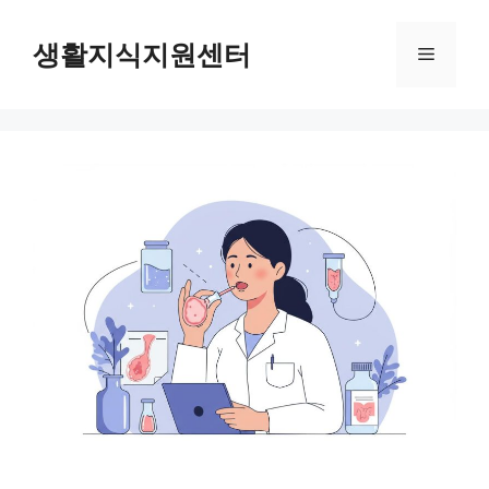
Skip
to
생활지식지원센터
Menu
content