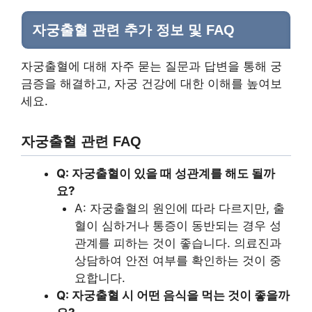
자궁출혈 관련 추가 정보 및 FAQ
자궁출혈에 대해 자주 묻는 질문과 답변을 통해 궁
금증을 해결하고, 자궁 건강에 대한 이해를 높여보
세요.
자궁출혈 관련 FAQ
Q: 자궁출혈이 있을 때 성관계를 해도 될까
요?
A: 자궁출혈의 원인에 따라 다르지만, 출
혈이 심하거나 통증이 동반되는 경우 성
관계를 피하는 것이 좋습니다. 의료진과
상담하여 안전 여부를 확인하는 것이 중
요합니다.
Q: 자궁출혈 시 어떤 음식을 먹는 것이 좋을까