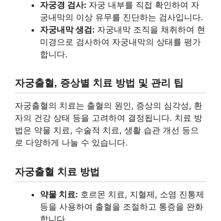
자궁경 검사:
자궁 내부를 직접 확인하여 자
궁내막의 이상 유무를 진단하는 검사입니다.
자궁내막 생검:
자궁내막 조직을 채취하여 현
미경으로 검사하여 자궁내막의 상태를 평가
합니다.
자궁출혈, 증상별 치료 방법 및 관리 팁
자궁출혈의 치료는 출혈의 원인, 증상의 심각성, 환
자의 건강 상태 등을 고려하여 결정됩니다. 치료 방
법은 약물 치료, 수술적 치료, 생활 습관 개선 등으
로 다양하게 나눌 수 있습니다.
자궁출혈 치료 방법
약물 치료:
호르몬 치료, 지혈제, 소염 진통제
등을 사용하여 출혈을 조절하고 통증을 완화
합니다.