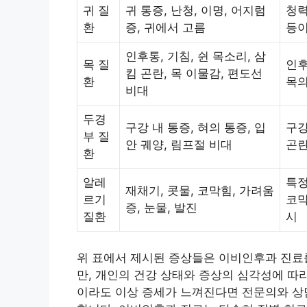
귀 질
귀 통증, 난청, 이명, 어지럼
청력
환
증, 귀에서 고름
등이
인후통, 기침, 쉰 목소리, 삼
목 질
인후
킴 곤란, 목 이물감, 편도선
환
목의
비대
두경
구강 내 통증, 혀의 통증, 입
구강
부 질
안 궤양, 림프절 비대
곤란
환
알레
특정
재채기, 콧물, 코막힘, 가려움
르기
코막
증, 눈물, 발진
질환
시
위 표에서 제시된 증상들은 이비인후과 진료
만, 개인의 건강 상태와 증상의 심각성에 따
이라도 이상 증세가 느껴진다면 전문의와 상