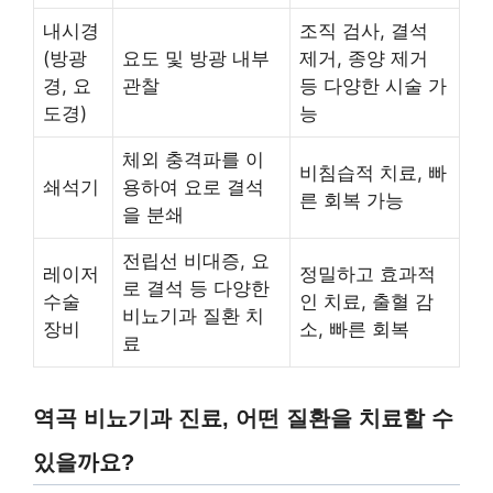
내시경
조직 검사, 결석
(방광
요도 및 방광 내부
제거, 종양 제거
경, 요
관찰
등 다양한 시술 가
도경)
능
체외 충격파를 이
비침습적 치료, 빠
쇄석기
용하여 요로 결석
른 회복 가능
을 분쇄
전립선 비대증, 요
레이저
정밀하고 효과적
로 결석 등 다양한
수술
인 치료, 출혈 감
비뇨기과 질환 치
장비
소, 빠른 회복
료
역곡 비뇨기과 진료, 어떤 질환을 치료할 수
있을까요?