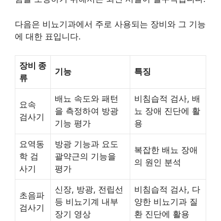
다음은 비뇨기과에서 주로 사용되는 장비와 그 기능
에 대한 표입니다.
장비 종
기능
특징
류
배뇨 속도와 패턴
비침습적 검사, 배
요속
을 측정하여 방광
뇨 장애 진단에 활
검사기
기능 평가
용
요역동
방광 기능과 요도
복잡한 배뇨 장애
학 검
괄약근의 기능을
의 원인 분석
사기
평가
신장, 방광, 전립선
비침습적 검사, 다
초음파
등 비뇨기계 내부
양한 비뇨기과 질
검사기
장기 영상
환 진단에 활용