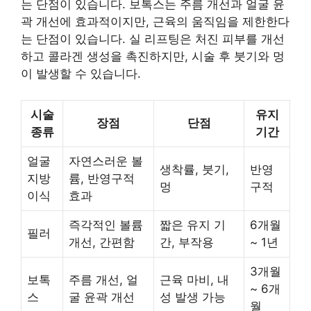
는 단점이 있습니다. 보톡스는 주름 개선과 얼굴 윤
곽 개선에 효과적이지만, 근육의 움직임을 제한한다
는 단점이 있습니다. 실 리프팅은 처진 피부를 개선
하고 콜라겐 생성을 촉진하지만, 시술 후 붓기와 멍
이 발생할 수 있습니다.
시술
유지
장점
단점
종류
기간
얼굴
자연스러운 볼
생착률, 붓기,
반영
지방
륨, 반영구적
멍
구적
이식
효과
즉각적인 볼륨
짧은 유지 기
6개월
필러
개선, 간편함
간, 부작용
~ 1년
3개월
보톡
주름 개선, 얼
근육 마비, 내
~ 6개
스
굴 윤곽 개선
성 발생 가능
월