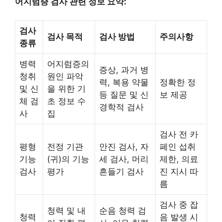
어지럼증 검사 관련 정보 요약:
검사
검사 목적
검사 방법
주의사항
종류
병력
어지럼증의
증상, 과거 병
청취
원인 파악
력, 복용 약물
정확한 정
및 신
을 위한 기
등 질문 및 신
보 제공
체 검
초 정보 수
경학적 검사
사
집
검사 전 카
평형
전정 기관
안진 검사, 자
페인 섭취
기능
(귀)의 기능
세 검사, 머리
제한, 의료
검사
평가
흔들기 검사
진 지시 따
름
검사 중 잡
청력 및 내
순음 청력 검
청력
음 발생 시