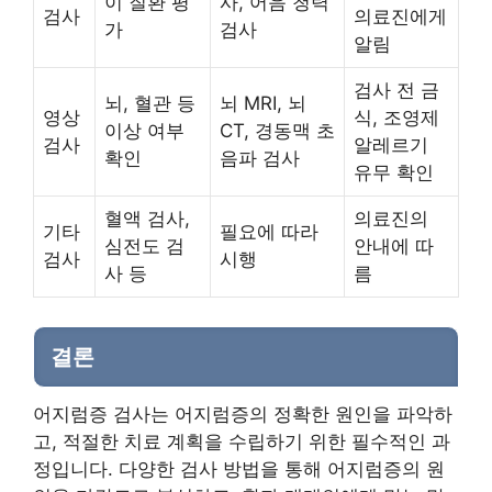
이 질환 평
사, 어음 청력
검사
의료진에게
가
검사
알림
검사 전 금
뇌, 혈관 등
뇌 MRI, 뇌
영상
식, 조영제
이상 여부
CT, 경동맥 초
검사
알레르기
확인
음파 검사
유무 확인
혈액 검사,
의료진의
기타
필요에 따라
심전도 검
안내에 따
검사
시행
사 등
름
결론
어지럼증 검사는 어지럼증의 정확한 원인을 파악하
고, 적절한 치료 계획을 수립하기 위한 필수적인 과
정입니다. 다양한 검사 방법을 통해 어지럼증의 원