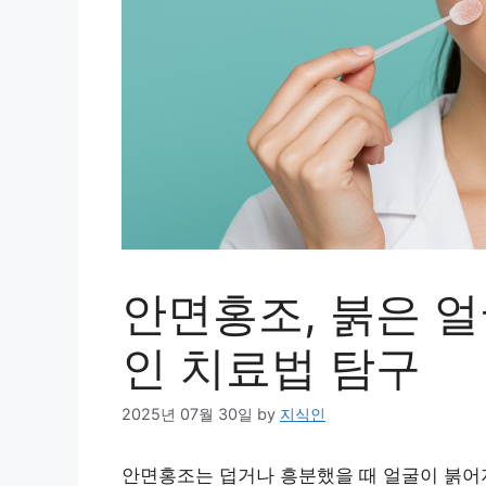
안면홍조, 붉은 얼
인 치료법 탐구
2025년 07월 30일
by
지식인
안면홍조는 덥거나 흥분했을 때 얼굴이 붉어