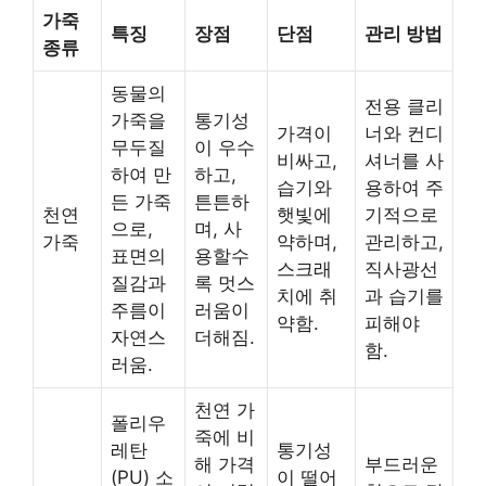
가죽
특징
장점
단점
관리 방법
종류
동물의
전용 클리
가죽을
통기성
가격이
너와 컨디
무두질
이 우수
비싸고,
셔너를 사
하여 만
하고,
습기와
용하여 주
든 가죽
튼튼하
천연
햇빛에
기적으로
으로,
며, 사
가죽
약하며,
관리하고,
표면의
용할수
스크래
직사광선
질감과
록 멋스
치에 취
과 습기를
주름이
러움이
약함.
피해야
자연스
더해짐.
함.
러움.
천연 가
폴리우
죽에 비
레탄
통기성
해 가격
부드러운
(PU) 소
이 떨어