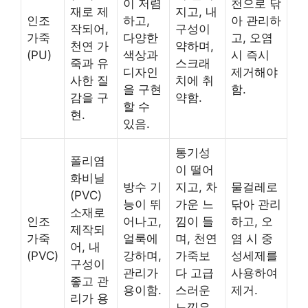
이 저렴
천으로 닦
재로 제
지고, 내
인조
하고,
아 관리하
작되어,
구성이
가죽
다양한
고, 오염
천연 가
약하며,
(PU)
색상과
시 즉시
죽과 유
스크래
디자인
제거해야
사한 질
치에 취
을 구현
함.
감을 구
약함.
할 수
현.
있음.
통기성
폴리염
이 떨어
화비닐
방수 기
지고, 차
물걸레로
(PVC)
능이 뛰
가운 느
닦아 관리
소재로
인조
어나고,
낌이 들
하고, 오
제작되
가죽
얼룩에
며, 천연
염 시 중
어, 내
(PVC)
강하며,
가죽보
성세제를
구성이
관리가
다 고급
사용하여
좋고 관
용이함.
스러운
제거.
리가 용
느낌은