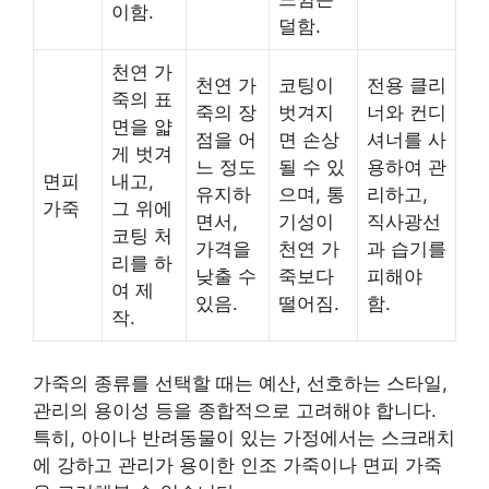
이함.
덜함.
천연 가
천연 가
코팅이
전용 클리
죽의 표
죽의 장
벗겨지
너와 컨디
면을 얇
점을 어
면 손상
셔너를 사
게 벗겨
느 정도
될 수 있
용하여 관
면피
내고,
유지하
으며, 통
리하고,
가죽
그 위에
면서,
기성이
직사광선
코팅 처
가격을
천연 가
과 습기를
리를 하
낮출 수
죽보다
피해야
여 제
있음.
떨어짐.
함.
작.
가죽의 종류를 선택할 때는 예산, 선호하는 스타일,
관리의 용이성 등을 종합적으로 고려해야 합니다.
특히, 아이나 반려동물이 있는 가정에서는 스크래치
에 강하고 관리가 용이한 인조 가죽이나 면피 가죽