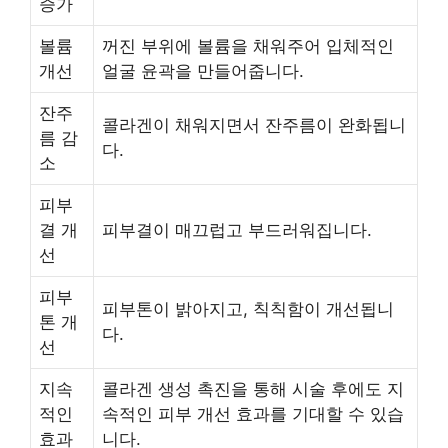
증가
볼륨
꺼진 부위에 볼륨을 채워주어 입체적인
개선
얼굴 윤곽을 만들어줍니다.
잔주
콜라겐이 채워지면서 잔주름이 완화됩니
름 감
다.
소
피부
결 개
피부결이 매끄럽고 부드러워집니다.
선
피부
피부톤이 밝아지고, 칙칙함이 개선됩니
톤 개
다.
선
지속
콜라겐 생성 촉진을 통해 시술 후에도 지
적인
속적인 피부 개선 효과를 기대할 수 있습
효과
니다.