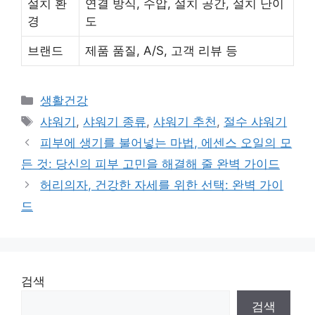
설치 환
연결 방식, 수압, 설치 공간, 설치 난이
경
도
브랜드
제품 품질, A/S, 고객 리뷰 등
Categories
생활건강
Tags
샤워기
,
샤워기 종류
,
샤워기 추천
,
절수 샤워기
피부에 생기를 불어넣는 마법, 에센스 오일의 모
든 것: 당신의 피부 고민을 해결해 줄 완벽 가이드
허리의자, 건강한 자세를 위한 선택: 완벽 가이
드
검색
검색