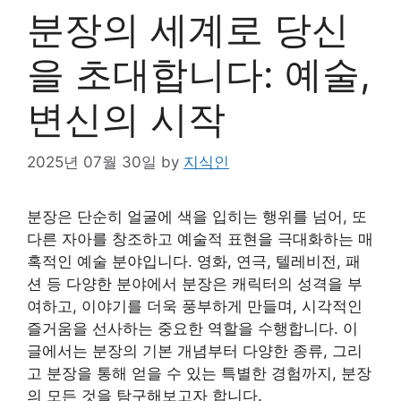
분장의 세계로 당신
을 초대합니다: 예술,
변신의 시작
2025년 07월 30일
by
지식인
분장은 단순히 얼굴에 색을 입히는 행위를 넘어, 또
다른 자아를 창조하고 예술적 표현을 극대화하는 매
혹적인 예술 분야입니다. 영화, 연극, 텔레비전, 패
션 등 다양한 분야에서 분장은 캐릭터의 성격을 부
여하고, 이야기를 더욱 풍부하게 만들며, 시각적인
즐거움을 선사하는 중요한 역할을 수행합니다. 이
글에서는 분장의 기본 개념부터 다양한 종류, 그리
고 분장을 통해 얻을 수 있는 특별한 경험까지, 분장
의 모든 것을 탐구해보고자 합니다.