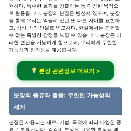
현하며, 특수한 효과를 창출하는 등 다양한 목적으
로 활용됩니다. 분장의 본질은 변신에 있으며, 분장
을 통해 우리는 억눌려 있던 또 다른 자아를 표현하
고, 상상 속의 인물로 변모하며, 현실에서는 경험할
수 없는 특별한 감정을 느낄 수 있습니다. 분장은 이
러한 변신을 가능하게 함으로써, 우리에게 무한한
가능성과 창의성을 제공합니다.
분장 관련정보 더보기 >
분장의 종류와 활용: 무한한 가능성의
세계
분장은 사용되는 재료, 기법, 목적에 따라 다양한 종
류로 분류됩니다. 각각의 분장은 고유한 특징과 매