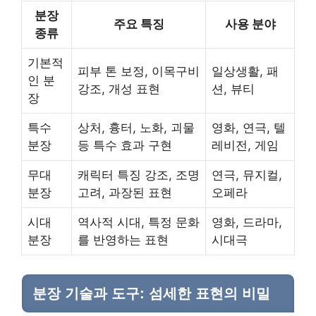
분장
주요 특징
사용 분야
종류
기본적
피부 톤 보정, 이목구비
일상생활, 패
인 분
강조, 개성 표현
션, 뷰티
장
특수
상처, 흉터, 노화, 괴물
영화, 연극, 텔
분장
등 특수 효과 구현
레비전, 게임
무대
캐릭터 특징 강조, 조명
연극, 뮤지컬,
분장
고려, 과장된 표현
오페라
시대
역사적 시대, 특정 문화
영화, 드라마,
분장
를 반영하는 표현
시대극
분장 기술과 도구: 섬세한 표현의 비밀