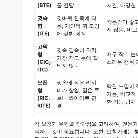
(BTE)
를 전달
시간, 다양한
귓속
귓바퀴 안쪽에 착
착용감이 좋고
형
용, 개인의 귀 모양
지 않음, 비
(ITE)
에 맞춰 제작
고막
귓속 깊숙이 위치,
형
매우 작고 눈
가장 작고 눈에 잘
(CIC,
스러운 청취 
띄지 않음
ITC)
오픈
귓속에 작은 리시
막힌 느낌이 
형
버가 삽입, 얇은 튜
가능, 비교적
(RIC,
브나 와이어로 연
한 기능 탑재
RITE)
결
각 보청기 유형별 장단점을 고려하여, 전문가
택하는 것이 중요합니다. 또한, 보청기에는