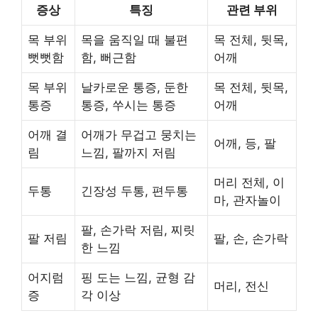
증상
특징
관련 부위
목 부위
목을 움직일 때 불편
목 전체, 뒷목,
뻣뻣함
함, 뻐근함
어깨
목 부위
날카로운 통증, 둔한
목 전체, 뒷목,
통증
통증, 쑤시는 통증
어깨
어깨 결
어깨가 무겁고 뭉치는
어깨, 등, 팔
림
느낌, 팔까지 저림
머리 전체, 이
두통
긴장성 두통, 편두통
마, 관자놀이
팔, 손가락 저림, 찌릿
팔 저림
팔, 손, 손가락
한 느낌
어지럼
핑 도는 느낌, 균형 감
머리, 전신
증
각 이상