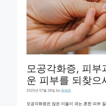
모공각화증, 피부
운 피부를 되찾으
2025년 07월 28일
by
지식인
모공각화증은 많은 이들이 겪는 흔한 피부 질