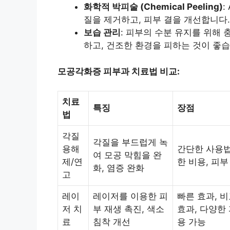
화학적 박피술 (Chemical Peeling)
:
질을 제거하고, 피부 결을 개선합니다.
보습 관리
: 피부의 수분 유지를 위해
하고, 건조한 환경을 피하는 것이 좋습
모공각화증 피부과 치료법 비교:
치료
특징
장점
법
각질
각질을 부드럽게 녹
용해
간단한 사용법
여 모공 막힘을 완
제/연
한 비용, 피
화, 염증 완화
고
레이
레이저를 이용한 피
빠른 효과, 
저 치
부 재생 촉진, 색소
효과, 다양한
료
침착 개선
용 가능