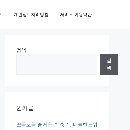
초
개인정보처리방침
서비스 이용약관
검색
검
색
인기글
뽀득뽀득 즐거운 손 씻기, 버블핸드워