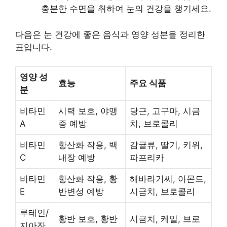
충분한 수면을 취하여 눈의 건강을 챙기세요.
다음은 눈 건강에 좋은 음식과 영양 성분을 정리한
표입니다.
영양 성
효능
주요 식품
분
비타민
시력 보호, 야맹
당근, 고구마, 시금
A
증 예방
치, 브로콜리
비타민
항산화 작용, 백
감귤류, 딸기, 키위,
C
내장 예방
파프리카
비타민
항산화 작용, 황
해바라기씨, 아몬드,
E
반변성 예방
시금치, 브로콜리
루테인/
황반 보호, 황반
시금치, 케일, 브로
지아잔