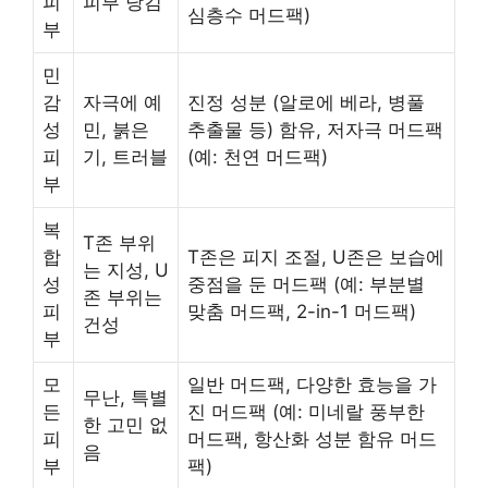
피
피부 당김
심층수 머드팩)
부
민
감
자극에 예
진정 성분 (알로에 베라, 병풀
성
민, 붉은
추출물 등) 함유, 저자극 머드팩
피
기, 트러블
(예: 천연 머드팩)
부
복
T존 부위
합
T존은 피지 조절, U존은 보습에
는 지성, U
성
중점을 둔 머드팩 (예: 부분별
존 부위는
피
맞춤 머드팩, 2-in-1 머드팩)
건성
부
모
일반 머드팩, 다양한 효능을 가
무난, 특별
든
진 머드팩 (예: 미네랄 풍부한
한 고민 없
피
머드팩, 항산화 성분 함유 머드
음
부
팩)