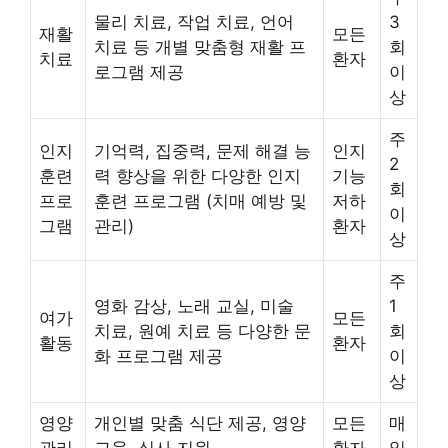
물리 치료, 작업 치료, 언어
3
재활
모든
치료 등 개별 맞춤형 재활 프
회
치료
환자
로그램 제공
이
상
주
인지
기억력, 집중력, 문제 해결 능
인지
2
훈련
력 향상을 위한 다양한 인지
기능
회
프로
훈련 프로그램 (치매 예방 및
저하
이
그램
관리)
환자
상
주
영화 감상, 노래 교실, 미술
1
여가
모든
치료, 원예 치료 등 다양한 문
회
활동
환자
화 프로그램 제공
이
상
영양
개인별 맞춤 식단 제공, 영양
모든
매