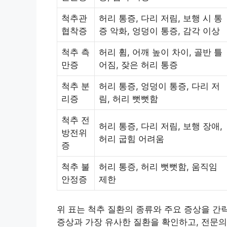
척추관
허리 통증, 다리 저림, 보행 시 통
협착증
증 악화, 엉덩이 통증, 감각 이상
척추 측
허리 휨, 어깨 높이 차이, 골반 틀
만증
어짐, 잦은 허리 통증
척추 분
허리 통증, 엉덩이 통증, 다리 저
리증
림, 허리 뻣뻣함
척추 전
허리 통증, 다리 저림, 보행 장애,
방전위
허리 굽힘 어려움
증
척추 불
허리 통증, 허리 뻣뻣함, 움직임
안정증
제한
위 표는 척추 질환의 종류와 주요 증상을 간
증상과 가장 유사한 질환을 확인하고, 전문의