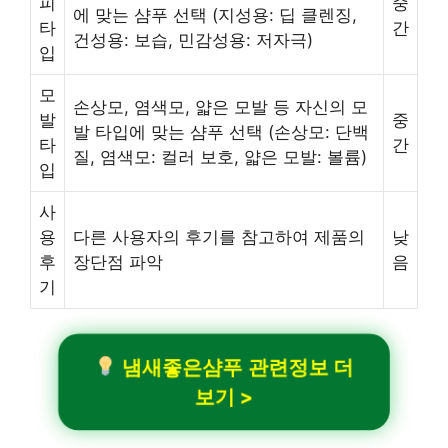
피
중
에 맞는 샴푸 선택 (지성용: 딥 클렌징,
타
간
건성용: 보습, 민감성용: 저자극)
입
모
손상모, 염색모, 얇은 모발 등 자신의 모
발
중
발 타입에 맞는 샴푸 선택 (손상모: 단백
타
간
질, 염색모: 컬러 보호, 얇은 모발: 볼륨)
입
사
용
다른 사용자의 후기를 참고하여 제품의
낮
후
장단점 파악
음
기
냄새좋은샴푸 관련정보 더
보기 >