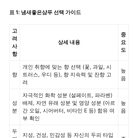
표 1: 냄새좋은샴푸 선택 가이드
고
중
려
상세 내용
요
사
도
항
개인 취향에 맞는 향 선택 (꽃, 과일, 시
높
향
트러스, 우디 등), 향 지속력 및 잔향 고
음
려
자극적인 화학 성분 (설페이트, 파라벤)
성
배제, 자연 유래 성분 및 영양 성분 (아르
높
분
간 오일, 시어버터, 비타민 E 등) 함유 여
음
부 확인
두
지성, 건성, 민감성 등 자신의 두피 타입