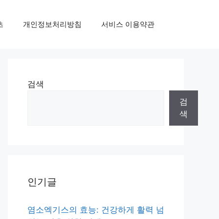
초
개인정보처리방침
서비스 이용약관
검색
검
색
인기글
염소엑기스의 효능: 건강하게 활력 넘