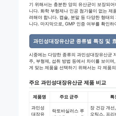
기 위해서는 충분한 양의 유산균이 보장되어야
니다. 화학 부형제나 인공 첨가물이 없는 제
려해야 합니다. 캡슐, 분말 등 다양한 형태의
니다. 마지막으로, GMP 인증 여부를 확인
과민성대장유산균 종류별 특징 및 
시중에는 다양한 종류의 과민성대장유산균 제
주, 부형제, 섭취 방법 등에서 차이를 보이며
게 맞는 제품을 선택하기 위해서는 각 제품의
주요 과민성대장유산균 제품 비교
제품명
주요 균주
특
과민성
장 건강 개선
락토바실러스 루
대장유
오틱스, 프