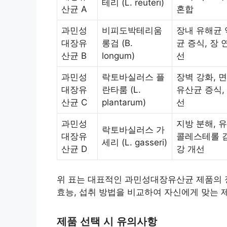
테리 (L. reuteri)
산균 A
혼합
과민성
비피도박테리움
장내 유해균 
대장유
롱검 (B.
균 증식, 장 
산균 B
longum)
선
과민성
락토바실러스 플
장벽 강화, 
대장유
란타룸 (L.
유산균 증식,
산균 C
plantarum)
선
과민성
지방 분해, 
락토바실러스 가
대장유
콜레스테롤 감
세리 (L. gasseri)
산균 D
강 개선
위 표는 대표적인 과민성대장유산균 제품의 정
효능, 섭취 방법을 비교하여 자신에게 맞는 
제품 선택 시 유의사항