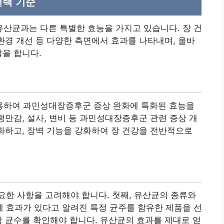
선택 기준
산균과는 다른 특별한 효능을 가지고 있습니다. 장 건
 환경 개선 등 다양한 측면에서 효과를 나타내며, 올바
할을 합니다.
용하여 과민성대장증후군 증상 완화에 특화된 효능을
팽만감, 설사, 변비 등 과민성대장증후군 관련 증상 개
완화하고, 장벽 기능을 강화하여 장 건강을 전반적으로
한 사항을 고려해야 합니다. 첫째, 유산균의 종류와
 효과가 있다고 알려진 특정 균주를 함유한 제품을 선
장 균수를 확인해야 합니다. 유산균의 효과를 제대로 얻