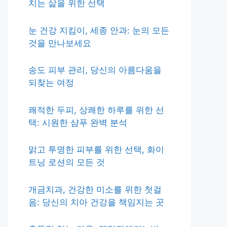
치는 삶을 위한 선택
눈 건강 지킴이, 세종 안과: 눈의 모든
것을 만나보세요
송도 피부 관리, 당신의 아름다움을
되찾는 여정
쾌적한 두피, 상쾌한 하루를 위한 선
택: 시원한 샴푸 완벽 분석
맑고 투명한 피부를 위한 선택, 화이
트닝 로션의 모든 것
개금치과, 건강한 미소를 위한 첫걸
음: 당신의 치아 건강을 책임지는 곳