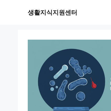
Skip
to
생활지식지원센터
content