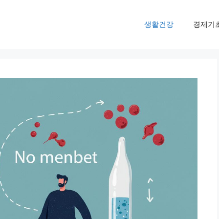
생활건강
경제기