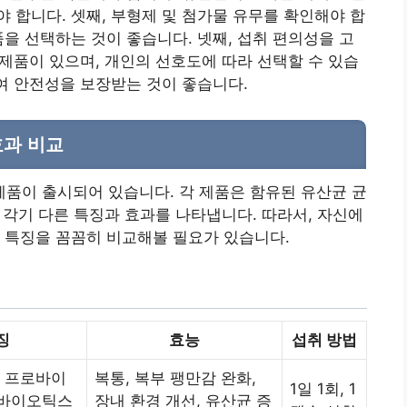
 합니다. 셋째, 부형제 및 첨가물 유무를 확인해야 합
품을 선택하는 것이 좋습니다. 넷째, 섭취 편의성을 고
 제품이 있으며, 개인의 선호도에 따라 선택할 수 있습
하여 안전성을 보장받는 것이 좋습니다.
효과 비교
품이 출시되어 있습니다. 각 제품은 함유된 유산균 균
, 각기 다른 특징과 효과를 나타냅니다. 따라서, 자신에
 특징을 꼼꼼히 비교해볼 필요가 있습니다.
징
효능
섭취 방법
, 프로바이
복통, 복부 팽만감 완화,
1일 1회, 1
리바이오틱스
장내 환경 개선, 유산균 증