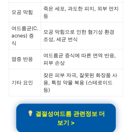
죽은 세포, 과도한 피지, 외부 먼지
모공 막힘
등
여드름균(C.
모공 막힘으로 인한 혐기성 환경
acnes) 증
조성, 세균 번식
식
여드름균 증식에 따른 면역 반응,
염증 반응
피부 손상
잦은 피부 자극, 잘못된 화장품 사
기타 요인
용, 특정 약물 복용 (스테로이드
등)
결절성여드름 관련정보 더
보기 >