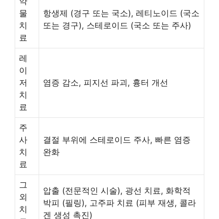
약
물
항생제 (경구 또는 국소), 레티노이드 (국소
치
또는 경구), 스테로이드 (국소 또는 주사)
료
레
이
저
염증 감소, 피지선 파괴, 흉터 개선
치
료
주
사
결절 부위에 스테로이드 주사, 빠른 염증
치
완화
료
그
압출 (전문적인 시술), 광선 치료, 화학적
외
박피 (필링), 고주파 치료 (피부 재생, 콜라
치
겐 생성 촉진)