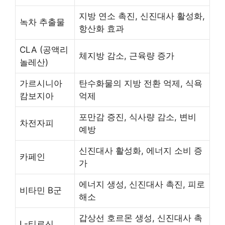
지방 연소 촉진, 신진대사 활성화,
녹차 추출물
항산화 효과
CLA (공액리
체지방 감소, 근육량 증가
놀레산)
가르시니아
탄수화물의 지방 전환 억제, 식욕
캄보지아
억제
포만감 증진, 식사량 감소, 변비
차전자피
예방
신진대사 활성화, 에너지 소비 증
카페인
가
에너지 생성, 신진대사 촉진, 피로
비타민 B군
해소
갑상선 호르몬 생성, 신진대사 촉
L-티로신