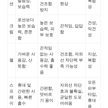
발림성,
복합
션
건조함
현상
보습력
성
방지
로션보다
높은 보
건성,
크
높은 보습
끈적임, 답답
습력, 피
악건
림
력, 쫀쫀
함
부 보호
성
함
끈적임
가벼운 사
없는 사
건조함, 자외
지성,
젤
용감, 산
용감, 흡
선 차단력 부
복합
뜻함
수력 좋
족 가능성
성
음
모든
스
휴대 및
자외선 차단
간편함,
피부
프
간편한 사
효과 불확실,
덧바르
타입,
레
용, 빠른
균일한 도포
기 용이
휴대
이
흡수
어려움
용